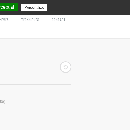
cept all
Personalize
HÈMES
TECHNIQUES
CONTACT
 50)