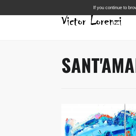
If you continue to bro
SANT'AMA