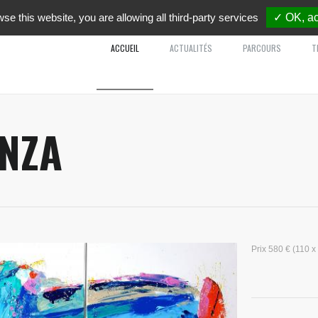
wse this website, you are allowing all third-party services
✓ OK, ac
ACCUEIL
ACTUALITÉS
PARCOURS
T
NZA
Prix 580 € (110 x