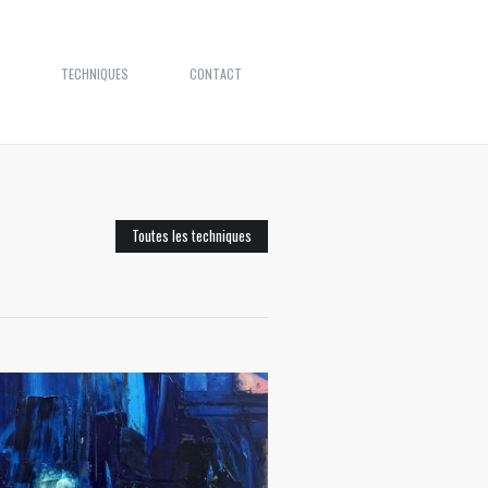
TECHNIQUES
CONTACT
Toutes les techniques