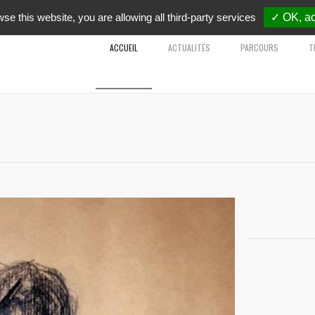
wse this website, you are allowing all third-party services
✓ OK, ac
ACCUEIL
ACTUALITÉS
PARCOURS
T