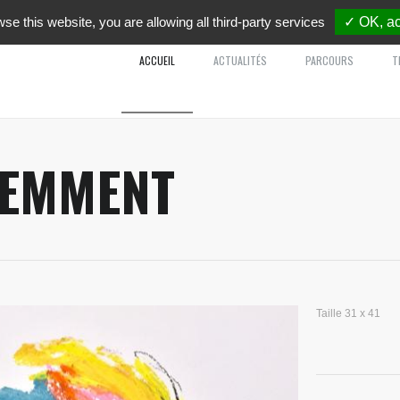
wse this website, you are allowing all third-party services
✓ OK, ac
ACCUEIL
ACTUALITÉS
PARCOURS
T
IEMMENT
Taille 31 x 41