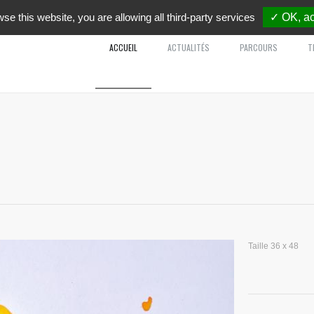
wse this website, you are allowing all third-party services
✓ OK, ac
ACCUEIL
ACTUALITÉS
PARCOURS
T
Taille 36 x 48