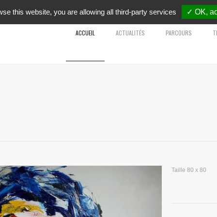
wse this website, you are allowing all third-party services
✓ OK, ac
ACCUEIL
ACTUALITÉS
PARCOURS
T
Taille 80 x 80